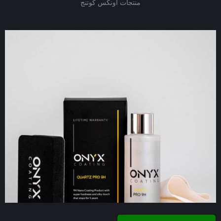
منتجات أونكس كوتنج