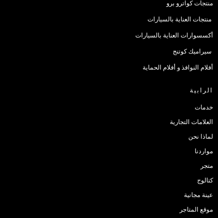
منتجات كواترو برو
منتجات العناية بالسيارات
أكسسوارات العناية بالسيارات
سيراميك كوتنج
أفلام النوافذ و أفلام الحماية
الرابية
خدمات
العلامات التجارية
لماذا نحن
مواردنا
متجر
كتالوج
عينة مجانية
موقع المتاجر