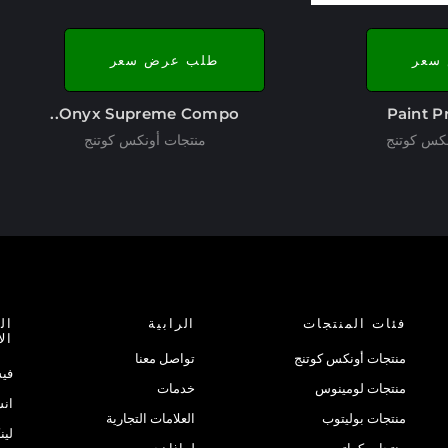
سعر
طلب عرض سعر
Onyx Supreme Compo..
Paint P
نكس كوتنج
منتجات أونكس كوتنج
فئات المنتجات
الرابية
ال
ال
منتجات أونكس كوتنج
تواصل معنا
في
منتجات لومينوس
خدمات
انس
منتجات بوليتوب
العلامات التجارية
لين