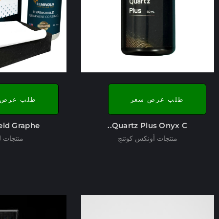
طلب عرض سعر
طلب عرض 
ld Graphe..
Quartz Plus Onyx C..
منتجات أونكس كوتنج
منتجات 