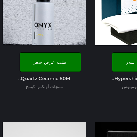
سعر
طلب عرض سعر
Quartz Ceramic 50M..
Hypershie
لومينوس
منتجات أونكس كوتنج